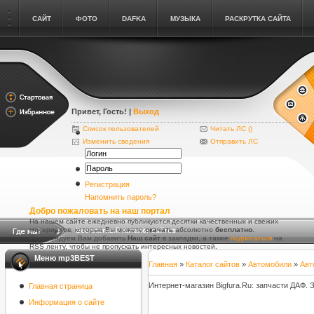
САЙТ
ФОТО
DAFKA
МУЗЫКА
РАСКРУТКА САЙТА
Привет, Гость
! |
Выход
Список пользователей
Читать ЛС (
)
Изменить сведения
Отправить ЛС
Регистрация
Напомнить пароль?
Добро пожаловать на наш портал
На нашем сайте ежедневно публикуются десятки качественных и свежих
материалов, которые Вы можете
скачать
абсолютно
бесплатно
.
Бесплатный Каталог сайтов
Рекомендуем Вам добавить
Наш сайт
в закладки, а также
подписаться
на
RSS ленту, чтобы не пропускать интересных новостей.
Меню mp3BEST
Главная
»
Каталог сайтов
»
Автомобили
»
Авт
Интернет-магазин Bigfura.Ru: запчасти ДАФ. 
Главная страница
Информация о сайте