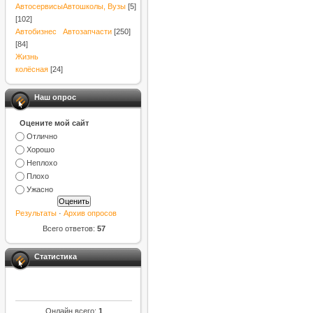
Автосервисы
Автошколы, Вузы
[5]
[102]
Автобизнес
Автозапчасти
[250]
[84]
Жизнь
колёсная
[24]
Наш опрос
Оцените мой сайт
Отлично
Хорошо
Неплохо
Плохо
Ужасно
Результаты
·
Архив опросов
Всего ответов:
57
Статистика
Онлайн всего:
1