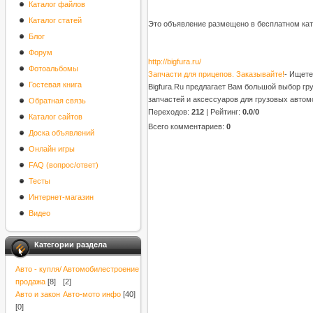
Каталог файлов
Каталог статей
Это объявление размещено в бесплатном кат
Блог
Форум
http://bigfura.ru/
Фотоальбомы
Запчасти для прицепов. Заказывайте!
- Ищете
Гостевая книга
Bigfura.Ru предлагает Вам большой выбор гр
запчастей и аксессуаров для грузовых авто
Обратная связь
Переходов
:
212
|
Рейтинг
:
0.0
/
0
Каталог сайтов
Всего комментариев
:
0
Доска объявлений
Онлайн игры
FAQ (вопрос/ответ)
Тесты
Интернет-магазин
Видео
Категории раздела
Авто - купля/
Автомобилестроение
продажа
[8]
[2]
Авто и закон
Авто-мото инфо
[40]
[0]