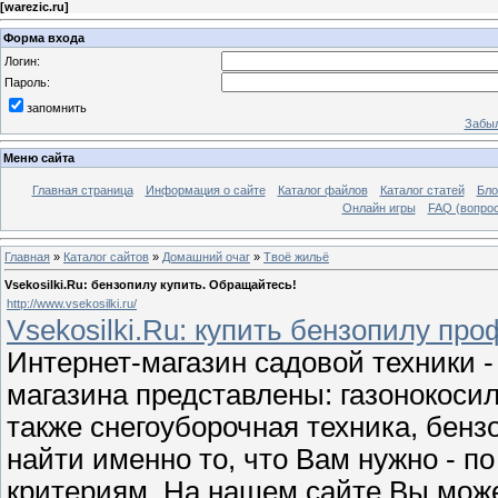
[
warezic.ru
]
Форма входа
Логин:
Пароль:
запомнить
Забыл
Меню сайта
Главная страница
Информация о сайте
Каталог файлов
Каталог статей
Бло
Онлайн игры
FAQ (вопрос
Главная
»
Каталог сайтов
»
Домашний очаг
»
Твоё жильё
Vsekosilki.Ru: бензопилу купить. Обращайтесь!
http://www.vsekosilki.ru/
Vsekosilki.Ru: купить бензопилу пр
Интернет-магазин садовой техники - 
магазина представлены: газонокосил
также снегоуборочная техника, бенз
найти именно то, что Вам нужно - п
критериям. На нашем сайте Вы мож