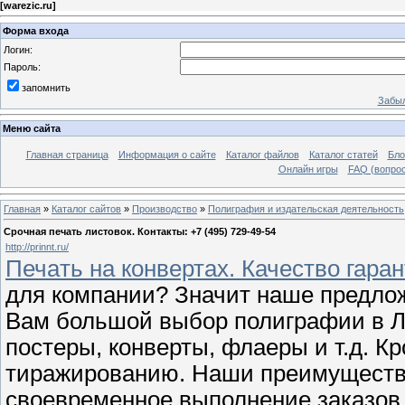
[
warezic.ru
]
Форма входа
Логин:
Пароль:
запомнить
Забыл
Меню сайта
Главная страница
Информация о сайте
Каталог файлов
Каталог статей
Бло
Онлайн игры
FAQ (вопрос
Главная
»
Каталог сайтов
»
Производство
»
Полиграфия и издательская деятельность
Срочная печать листовок. Контакты: +7 (495) 729-49-54
http://prinnt.ru/
Печaть нa конвертaх. Качество гара
для компании? Значит наше предложе
Вам большой выбор полиграфии в Л
постеры, конверты, флаеры и т.д. Кр
тиражированию. Наши преимущества
своевременное выполнение заказов