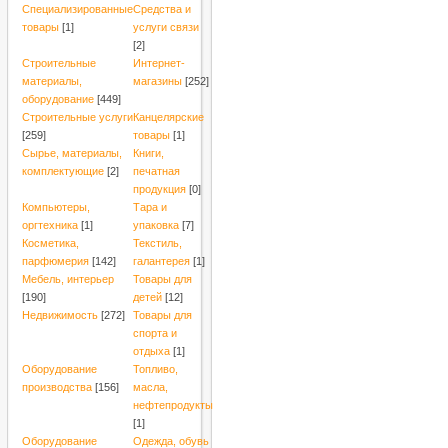
Специализированные
Средства и
товары
[1]
услуги связи
[2]
Строительные
Интернет-
материалы,
магазины
[252]
оборудование
[449]
Строительные услуги
Канцелярские
[259]
товары
[1]
Сырье, материалы,
Книги,
комплектующие
[2]
печатная
продукция
[0]
Компьютеры,
Тара и
оргтехника
[1]
упаковка
[7]
Косметика,
Текстиль,
парфюмерия
[142]
галантерея
[1]
Мебель, интерьер
Товары для
[190]
детей
[12]
Недвижимость
[272]
Товары для
спорта и
отдыха
[1]
Оборудование
Топливо,
производства
[156]
масла,
нефтепродукты
[1]
Оборудование
Одежда, обувь