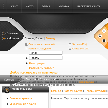
САЙТ
ФОТО
DAFKA
МУЗЫКА
РАСКРУТКА САЙТА
Привет, Гость
! |
Выход
Список пользователей
Читать ЛС (
)
Изменить сведения
Отправить ЛС
Регистрация
Напомнить пароль?
Добро пожаловать на наш портал
На нашем сайте ежедневно публикуются десятки качественных и свежих
материалов, которые Вы можете
скачать
абсолютно
бесплатно
.
Бесплатный Каталог сайтов
Рекомендуем Вам добавить
Наш сайт
в закладки, а также
подписаться
на
RSS ленту, чтобы не пропускать интересных новостей.
Меню mp3BEST
Главная
»
Каталог сайтов
»
Товары и услуги
Компания Мир Безопасности: установка сист
Главная страница
Информация о сайте