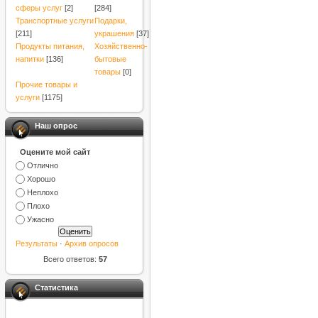
сферы услуг
[2]
[284]
Транспортные услуги
Подарки,
[211]
украшения
[37]
Продукты питания,
Хозяйственно-
напитки
[136]
бытовые
товары
[0]
Прочие товары и
услуги
[1175]
Наш опрос
Оцените мой сайт
Отлично
Хорошо
Неплохо
Плохо
Ужасно
Результаты
·
Архив опросов
Всего ответов:
57
Статистика