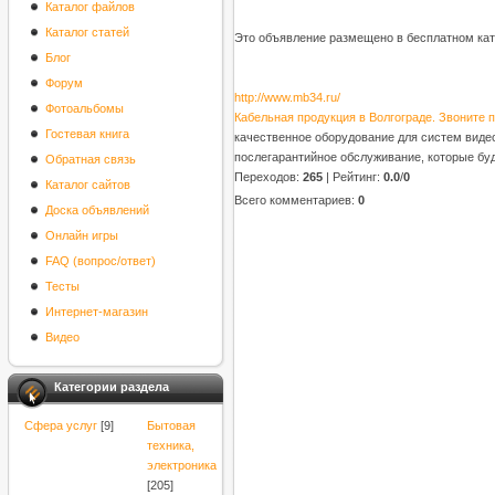
Каталог файлов
Каталог статей
Это объявление размещено в бесплатном кат
Блог
Форум
http://www.mb34.ru/
Фотоальбомы
Кабельная продукция в Волгограде. Звоните по
Гостевая книга
качественное оборудование для систем видеон
послегарантийное обслуживание, которые б
Обратная связь
Переходов
:
265
|
Рейтинг
:
0.0
/
0
Каталог сайтов
Всего комментариев
:
0
Доска объявлений
Онлайн игры
FAQ (вопрос/ответ)
Тесты
Интернет-магазин
Видео
Категории раздела
Cфера услуг
[9]
Бытовая
техника,
электроника
[205]