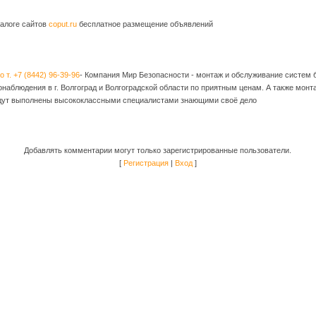
алоге сайтов
coput.ru
бесплатное размещение объявлений
 т. +7 (8442) 96-39-96
- Компания Мир Безопасности - монтаж и обслуживание систем 
аблюдения в г. Волгоград и Волгоградской области по приятным ценам. А также монта
удут выполнены высококлассными специалистами знающими своё дело
Добавлять комментарии могут только зарегистрированные пользователи.
[
Регистрация
|
Вход
]