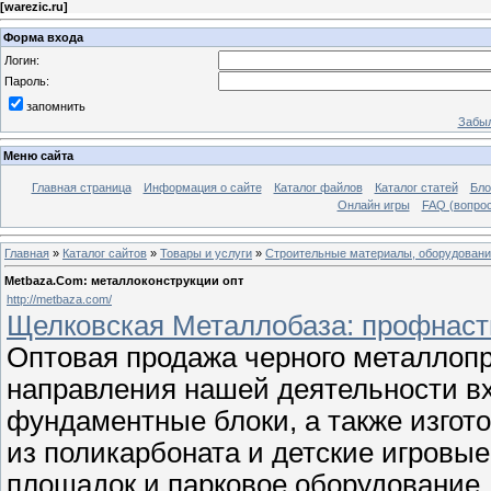
[
warezic.ru
]
Форма входа
Логин:
Пароль:
запомнить
Забыл
Меню сайта
Главная страница
Информация о сайте
Каталог файлов
Каталог статей
Бло
Онлайн игры
FAQ (вопрос
Главная
»
Каталог сайтов
»
Товары и услуги
»
Строительные материалы, оборудован
Metbaza.Com: металлоконструкции опт
http://metbaza.com/
Щелковская Металлобаза: профнаст
Оптовая продажа черного металлопр
направления нашей деятельности вх
фундаментные блоки, а также изгот
из поликарбоната и детские игровые
площадок и парковое оборудование,