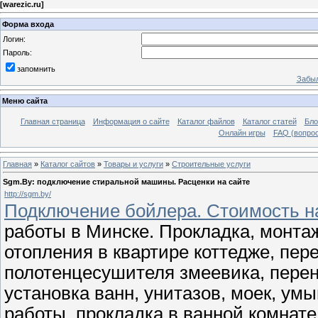
[
warezic.ru
]
Форма входа
Логин:
Пароль:
запомнить
Забыл
Меню сайта
Главная страница
Информация о сайте
Каталог файлов
Каталог статей
Бло
Онлайн игры
FAQ (вопрос
Главная
»
Каталог сайтов
»
Товары и услуги
»
Строительные услуги
Sgm.By: подключение стиральной машины. Расценки на сайте
http://sgm.by/
Подключение бойлера. Стоимость н
работы в Минске. Прокладка, монтаж
отопления в квартире коттедже, пер
полотенцесушителя змеевика, перено
установка ванн, унитазов, моек, ум
работы, прокладка в ванной комнате