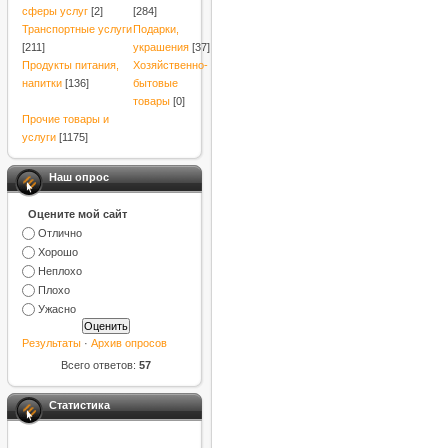
сферы услуг
[2]
[284]
Транспортные услуги
Подарки,
[211]
украшения
[37]
Продукты питания,
Хозяйственно-
напитки
[136]
бытовые
товары
[0]
Прочие товары и
услуги
[1175]
Наш опрос
Оцените мой сайт
Отлично
Хорошо
Неплохо
Плохо
Ужасно
Результаты
·
Архив опросов
Всего ответов:
57
Статистика