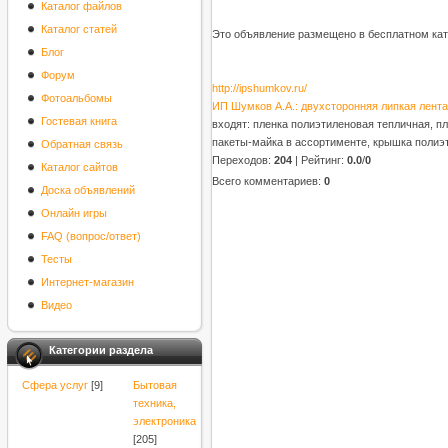
Каталог файлов
Каталог статей
Это объявление размещено в бесплатном кат
Блог
Форум
http://ipshumkov.ru/
Фотоальбомы
ИП Шумков А.А.: двухсторонняя липкая лента
Гостевая книга
входят: пленка полиэтиленовая тепличная, п
пакеты-майка в ассортименте, крышка полиэ
Обратная связь
Переходов
:
204
|
Рейтинг
:
0.0
/
0
Каталог сайтов
Всего комментариев
:
0
Доска объявлений
Онлайн игры
FAQ (вопрос/ответ)
Тесты
Интернет-магазин
Видео
Категории раздела
Cфера услуг
[9]
Бытовая
техника,
электроника
[205]