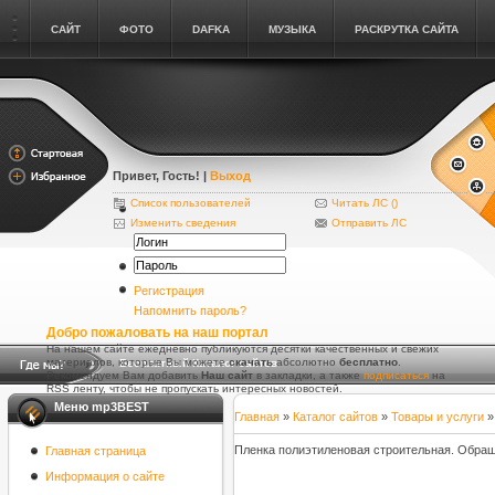
САЙТ
ФОТО
DAFKA
МУЗЫКА
РАСКРУТКА САЙТА
Привет, Гость
! |
Выход
Список пользователей
Читать ЛС (
)
Изменить сведения
Отправить ЛС
Регистрация
Напомнить пароль?
Добро пожаловать на наш портал
На нашем сайте ежедневно публикуются десятки качественных и свежих
материалов, которые Вы можете
скачать
абсолютно
бесплатно
.
Бесплатный Каталог сайтов
Рекомендуем Вам добавить
Наш сайт
в закладки, а также
подписаться
на
RSS ленту, чтобы не пропускать интересных новостей.
Меню mp3BEST
Главная
»
Каталог сайтов
»
Товары и услуги
Пленка полиэтиленовая строительная. Обращ
Главная страница
Информация о сайте