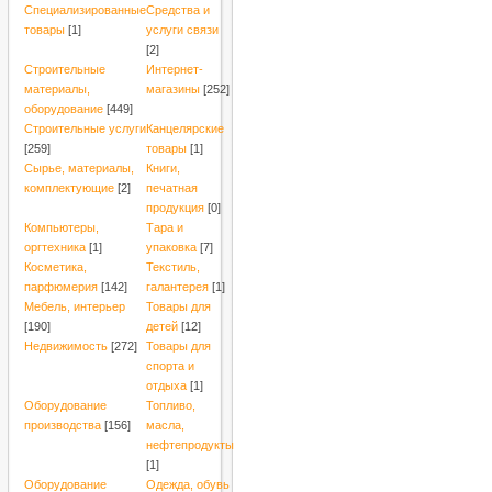
Специализированные
Средства и
товары
[1]
услуги связи
[2]
Строительные
Интернет-
материалы,
магазины
[252]
оборудование
[449]
Строительные услуги
Канцелярские
[259]
товары
[1]
Сырье, материалы,
Книги,
комплектующие
[2]
печатная
продукция
[0]
Компьютеры,
Тара и
оргтехника
[1]
упаковка
[7]
Косметика,
Текстиль,
парфюмерия
[142]
галантерея
[1]
Мебель, интерьер
Товары для
[190]
детей
[12]
Недвижимость
[272]
Товары для
спорта и
отдыха
[1]
Оборудование
Топливо,
производства
[156]
масла,
нефтепродукты
[1]
Оборудование
Одежда, обувь