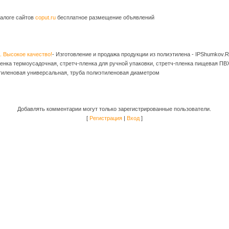
алоге сайтов
coput.ru
бесплатное размещение объявлений
. Высокое качество!
- Изготовление и продажа продукции из полиэтилена - IPShumkov.
ленка термоусадочная, стретч-пленка для ручной упаковки, стретч-пленка пищевая П
тиленовая универсальная, труба полиэтиленовая диаметром
Добавлять комментарии могут только зарегистрированные пользователи.
[
Регистрация
|
Вход
]