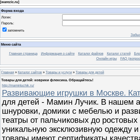
[
warezic.ru
]
Форма входа
Логин:
Пароль:
запомнить
Забыл
Меню сайта
Главная страница
Информация о сайте
Каталог файлов
Каталог статей
Бло
Онлайн игры
FAQ (вопрос
Главная
»
Каталог сайтов
»
Товары и услуги
»
Товары для детей
Товары для детей: коврики флексика. Обращайтесь!
http://maminluchik.ru/
Развивающие игрушки в Москве. Кат
для детей - Мамин Лучик. В нашем 
шнуровки, домики с мебелью и разв
театры от пальчиковых до ростовых
уникальную эксклюзивную одежду и 
товары имеют сертификаты качеств