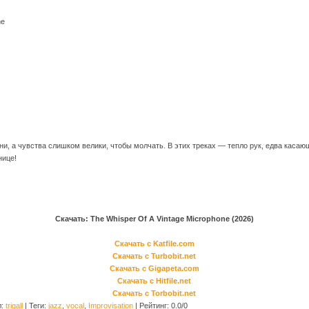
ne
и, а чувства слишком велики, чтобы молчать. В этих треках — тепло рук, едва касающ
нице!
Скачать: The Whisper Of A Vintage Microphone (2026)
Скачать с Katfile.com
Скачать с Turbobit.net
Скачать с Gigapeta.com
Скачать с Hitfile.net
Скачать с Torbobit.net
л
:
trigall
|
Теги
:
jazz
,
vocal
,
Improvisation
|
Рейтинг
:
0.0
/
0