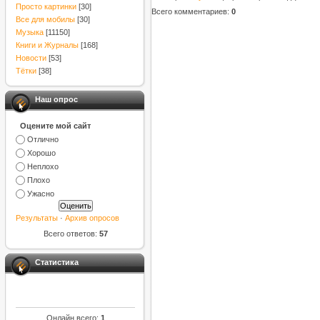
Просто картинки
[30]
Всего комментариев
:
0
Все для мобилы
[30]
Музыка
[11150]
Книги и Журналы
[168]
Новости
[53]
Тётки
[38]
Наш опрос
Оцените мой сайт
Отлично
Хорошо
Неплохо
Плохо
Ужасно
Результаты
·
Архив опросов
Всего ответов:
57
Статистика
Онлайн всего:
1