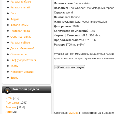
Каталог файлов
Исполнитель:
Various Artist
Каталог статей
Название:
The Whisper Of A Vintage Micropho
Страна:
World
Блог
Лейбл:
Jam Alliance
Форум
Жанр музыки:
Jazz, Vocal, Improvisation
Фотоальбомы
Дата релиза:
2026
Гостевая книга
Количество композиций:
185
Формат | Качество:
MP3 | 320 kbps
Обратная связь
Продолжительность:
12:01:26
Каталог сайтов
Размер:
1700 mb (+3% )
Доска объявлений
Музыка для тех моментов, когда слова излишн
Онлайн игры
аромат кофе и сигарет, догорающих в пепель
FAQ (вопрос/ответ)
Тесты
Интернет-магазин
Видео
Категории раздела
Игры
[212]
Програмы
[1291]
Фильмы
[5836]
Авто
[21]
Категория
:
Музыка
|
Просмотров
: 31 |
Добави