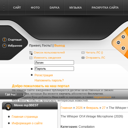
САЙТ
ФОТО
DAFKA
МУЗЫКА
РАСКРУТКА САЙТА
Привет, Гость
! |
Выход
Список пользователей
Читать ЛС (
)
Изменить сведения
Отправить ЛС
Регистрация
Напомнить пароль?
Добро пожаловать на наш портал
На нашем сайте ежедневно публикуются десятки качественных и свежих
материалов, которые Вы можете
скачать
абсолютно
бесплатно
.
Рекомендуем Вам добавить
Наш сайт
в закладки, а также
подписаться
на
RSS ленту, чтобы не пропускать интересных новостей.
Меню mp3BEST
Главная
»
2026
»
Февраль
»
27
» The Whisper O
The Whisper Of A Vintage Microphone (2026)
Главная страница
Информация о сайте
Категория:
Compilation