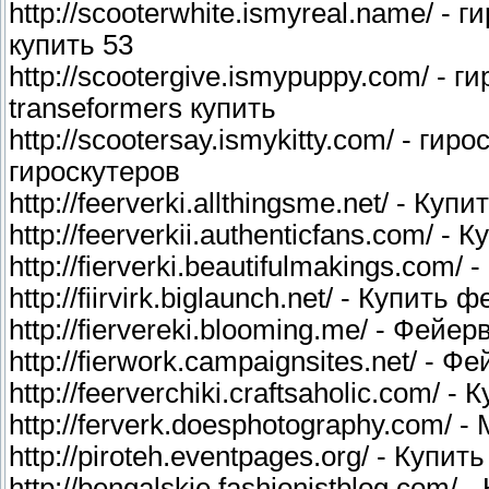
http://scooterwhite.ismyreal.name/ -
купить 53
http://scootergive.ismypuppy.com/ - 
transeformers купить
http://scootersay.ismykitty.com/ - ги
гироскутеров
http://feerverki.allthingsme.net/ - Ку
http://feerverkii.authenticfans.com/ 
http://fierverki.beautifulmakings.com
http://fiirvirk.biglaunch.net/ - Купит
http://fiervereki.blooming.me/ - Фейе
http://fierwork.campaignsites.net/ - 
http://feerverchiki.craftsaholic.com/ 
http://ferverk.doesphotography.com/ 
http://piroteh.eventpages.org/ - Куп
http://bengalskie.fashionistblog.com/