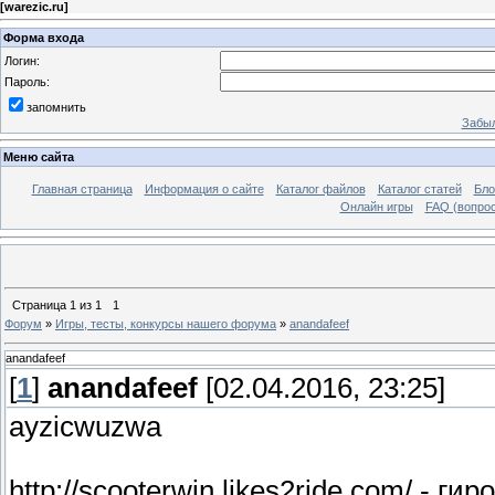
[
warezic.ru
]
Форма входа
Логин:
Пароль:
запомнить
Забыл
Меню сайта
Главная страница
Информация о сайте
Каталог файлов
Каталог статей
Бло
Онлайн игры
FAQ (вопрос
Страница
1
из
1
1
Форум
»
Игры, тесты, конкурсы нашего форума
»
anandafeef
anandafeef
[
1
]
anandafeef
[02.04.2016, 23:25]
ayzicwuzwa
http://scooterwin.likes2ride.com/ - г