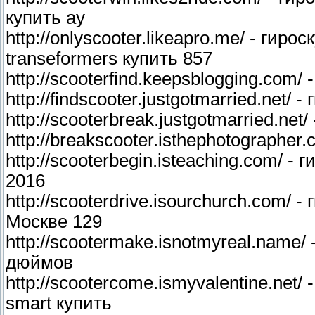
купить ay
http://onlyscooter.likeapro.me/ - гир
transeformers купить 857
http://scooterfind.keepsblogging.com/
http://findscooter.justgotmarried.net/
http://scooterbreak.justgotmarried.ne
http://breakscooter.isthephotographe
http://scooterbegin.isteaching.com/ -
2016
http://scooterdrive.isourchurch.com/ 
Москве 129
http://scootermake.isnotmyreal.name/
дюймов
http://scootercome.ismyvalentine.net/
smart купить