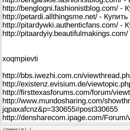
http://benglogni.fashionistblog.com/ 
http://petardi.allthingsme.net/ - Купи
http://pitardywki.authenticfans.com/ 
http://pitaardyiy.beautifulmakings.c
xoqmpievti
http://bbs.iwezhi.com.cn/viewthread.
http://existenz.evisium.de/viewtopic.
http://firsttexasforums.com/forum/v
http://www.mundosharing.com/showth
jqpaxafcnz&p=330655#post330655
http://densharecom.ipage.com/Forum/
Страница
1
из
1
1