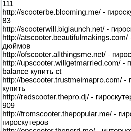
111
http://scooterbe.blooming.me/ - гиро
83
http://scooterwill.biglaunch.net/ - г
http://atscooter.beautifulmakings.com
дюймов
http://ofscooter.allthingsme.net/ - ги
http://upscooter.willgetmarried.com/ 
balance купить ct
http://bescooter.trustmeimapro.com/ 
купить
http://redscooter.thepro.dj/ - гироску
909
http://fromscooter.thepopular.me/ - г
гироскутеров
http://onscooter.thenerd.me/ - интер