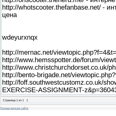
http://whotscooter.thefanbase.net/ -
цена
wdeyurxnqx
http://mernac.net/viewtopic.php?f=4
http://www.hemsspotter.de/forum/view
http://www.christchurchdorset.co.uk/
http://bento-brigade.net/viewtopic.ph
http://foff.southwestcustomz.co.uk/
EXERCISE-ASSIGNMENT-z&p=36043
Страница
1
из
1
1
Полная версия сайта