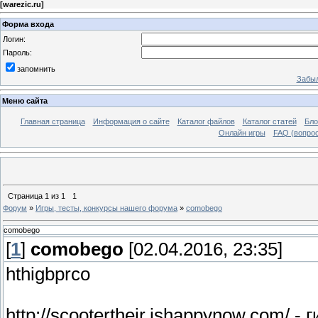
[
warezic.ru
]
Форма входа
Логин:
Пароль:
запомнить
Забыл
Меню сайта
Главная страница
Информация о сайте
Каталог файлов
Каталог статей
Бло
Онлайн игры
FAQ (вопрос
Страница
1
из
1
1
Форум
»
Игры, тесты, конкурсы нашего форума
»
comobego
comobego
[
1
]
comobego
[02.04.2016, 23:35]
hthigbprco
http://scootertheir.ishappynow.com/ 