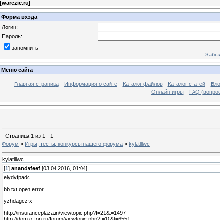
[
warezic.ru
]
Форма входа
Логин:
Пароль:
запомнить
Забыл
Меню сайта
Главная страница
Информация о сайте
Каталог файлов
Каталог статей
Бло
Онлайн игры
FAQ (вопрос
Страница
1
из
1
1
Форум
»
Игры, тесты, конкурсы нашего форума
»
kylatlllwc
kylatlllwc
[
1
]
anandafeef
[03.04.2016, 01:04]
eiydvfpadc
bb.txt open error
yzhdagczrx
http://insuranceplaza.in/viewtopic.php?f=21&t=1497
http://dom-o-fon.ru/forum/viewtopic.php?f=10&t=6551