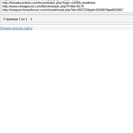
http://femalesunited.com/forum/index.php?topic=16995.new#new
http://www.vintagesod.com/bb/viewtopic.php?f=9&t=8170
http://onepunchmanforum.com/showthread.php?tid=493725&pid=503967#pid503967
Страница
1
из
1
1
Полная версия сайта