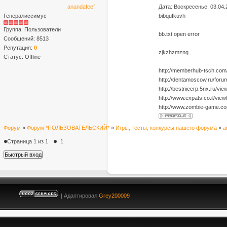
anandafeef
Дата: Воскресенье, 03.04.
Генералиссимус
bibqufkuvh
Группа: Пользователи
bb.txt open error
Сообщений:
8513
Репутация:
0
zjkzhzmzng
Статус:
Offline
http://memberhub-tsch.com
http://dentamoscow.ru/for
http://bestnicerp.5nx.ru/
http://www.expats.co.il/v
http://www.zombie-game.c
Форум
»
Форум *ПОЛЬЗОВАТЕЛЬСКИЙ*
»
Игры, тесты, конкурсы нашего форума
»
a
Страница
1
из
1
1
| Адаптировал
Grey200009