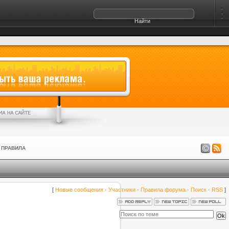
ПРАВИЛА
[
Новые сообщения
·
Участники
·
Правила форума
·
Поиск
·
RSS
]