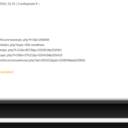
2016, 01:41 | Сообщение #
1
/forum/viewtopic.php?f=3&t=266848
um/index.php?topic=394.new#new
viewtopic.php?f=12&t=8579&p=332901#p332901
iewtopic.php?f=29&t=37521&p=326416#p326416
om/forum/showthread.php?tid=205322&pid=220856#pid220856
nandafeef