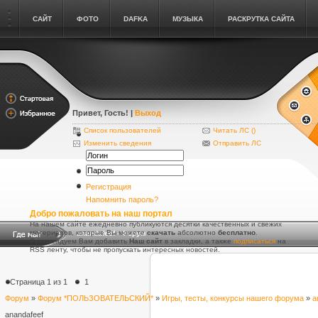
САЙТ
ФОТО
DAFKA
МУЗЫКА
РАСКРУТКА САЙТА
Привет, Гость
! |
Выход
Список пользователей
Читать ЛС (
)
Изменить сведения
Отправить ЛС
Регистрация
Напомнить пароль?
Добро пожаловать на наш портал
На нашем сайте ежедневно публикуются десятки качественных и свежих
материалов, которые Вы можете
скачать
абсолютно
бесплатно
.
anandafeef - Форум
Рекомендуем Вам добавить
Наш сайт
в закладки, а также
подписаться
на
RSS ленту, чтобы не пропускать интересных новостей.
Страница
1
из
1
1
Форум
»
Форум *ПОЛЬЗОВАТЕЛЬСКИЙ*
»
Игры, тесты, конкурсы нашего форума
»
a
anandafeef