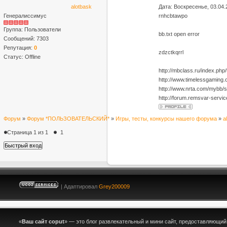
alotbask
Дата: Воскресенье, 03.04.
Генералиссимус
rnhcbtawpo
Группа: Пользователи
bb.txt open error
Сообщений:
7303
Репутация:
0
zdzctkqrrl
Статус:
Offline
http://mbclass.ru/index.ph
http://www.timelessgamin
http://www.nrta.com/mybb/
http://forum.remsvar-serv
Форум
»
Форум *ПОЛЬЗОВАТЕЛЬСКИЙ*
»
Игры, тесты, конкурсы нашего форума
»
a
Страница
1
из
1
1
| Адаптировал
Grey200009
«
Ваш сайт coput
» — это блог развлекательный и мини сайт, предоставляющи