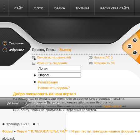
САЙТ
ФОТО
DAFKA
МУЗЫКА
РАСКРУТКА САЙТА
Привет, Гость
! |
Выход
Список пользователей
Читать ЛС (
)
Изменить сведения
Отправить ЛС
Регистрация
Напомнить пароль?
Добро пожаловать на наш портал
На нашем сайте ежедневно публикуются десятки качественных и свежих
материалов, которые Вы можете
скачать
абсолютно
бесплатно
.
alotbask - Форум
Рекомендуем Вам добавить
Наш сайт
в закладки, а также
подписаться
на
RSS ленту, чтобы не пропускать интересных новостей.
Страница
1
из
1
1
Форум
»
Форум *ПОЛЬЗОВАТЕЛЬСКИЙ*
»
Игры, тесты, конкурсы нашего форума
»
a
alotbask