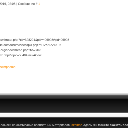
2016, 02:03 | Сообщение #
1
/showthread.php?tid=328221&pid=406998#pid406998
de.com/forum/viewtopic.php?f=12&t=221819
ng.org/showthread.php?tid=3161
index.php?topic=58484.new#new
belmpheme
й ссылки на скачивание бесплатных материалов.
sitemap
Здесь Вы можете
скачать бе