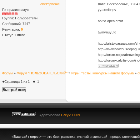
obelmpheme
Дата: Воскресенье, 03.04.
Генералиссимус
yyaxmibnpv
Группа: Пользователи
bb.txt open error
Сообщений:
7447
Репутация:
0
twmynuyufd
Статус:
Offline
http://bristolcasuals.com
http://www.howtousevpngui
http://forum.notjustbrowsi
http://forum-calvitie.com/
Форум
»
Форум *ПОЛЬЗОВАТЕЛЬСКИЙ*
»
Игры, тесты, конкурсы нашего форума
»
o
Страница
1
из
1
1
| Адаптировал
Grey200009
«
Ваш сайт coput
» — это блог развлекательный и мини сайт, предоставляющи