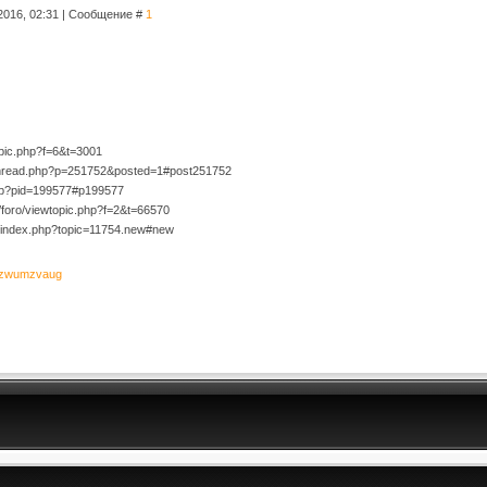
2016, 02:31 | Сообщение #
1
topic.php?f=6&t=3001
owthread.php?p=251752&posted=1#post251752
php?pid=199577#p199577
g/foro/viewtopic.php?f=2&t=66570
/index.php?topic=11754.new#new
zwumzvaug