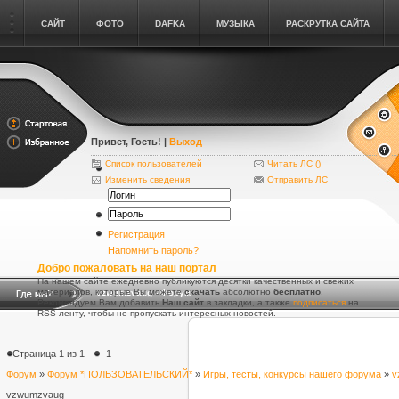
САЙТ
ФОТО
DAFKA
МУЗЫКА
РАСКРУТКА САЙТА
Привет, Гость
! |
Выход
Список пользователей
Читать ЛС (
)
Изменить сведения
Отправить ЛС
Регистрация
Напомнить пароль?
Добро пожаловать на наш портал
На нашем сайте ежедневно публикуются десятки качественных и свежих
материалов, которые Вы можете
скачать
абсолютно
бесплатно
.
vzwumzvaug - Форум
Рекомендуем Вам добавить
Наш сайт
в закладки, а также
подписаться
на
RSS ленту, чтобы не пропускать интересных новостей.
Страница
1
из
1
1
Форум
»
Форум *ПОЛЬЗОВАТЕЛЬСКИЙ*
»
Игры, тесты, конкурсы нашего форума
»
v
vzwumzvaug