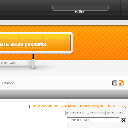
ПРАВИЛА
[
Новые сообщения
·
Участники
·
Правила форума
·
Поиск
·
RSS
]