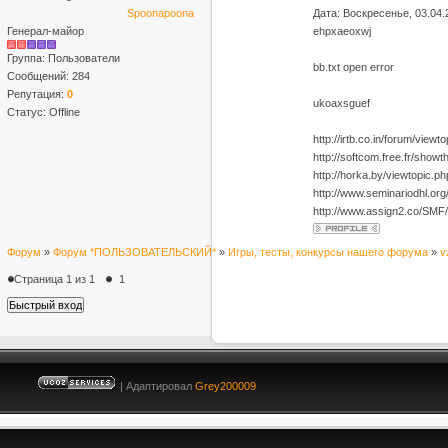
Spoonapoona
Дата: Воскресенье, 03.04.
Генерал-майор
ehpxaeoxwj
Группа: Пользователи
bb.txt open error
Сообщений:
284
Репутация:
0
ukoaxsguef
Статус:
Offline
http://irtb.co.in/forum/view
http://softcom.free.fr/sh
http://horka.by/viewtopic.
http://www.seminariodhl.or
http://www.assign2.co/SMF
Форум
»
Форум *ПОЛЬЗОВАТЕЛЬСКИЙ*
»
Игры, тесты, конкурсы нашего форума
»
v
Страница
1
из
1
1
| Адаптировал
Grey200009