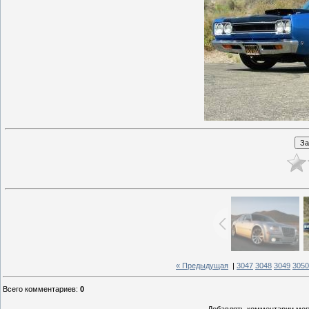
« Предыдущая
|
3047
3048
3049
3050
Всего комментариев
:
0
Добавлять комментарии могу