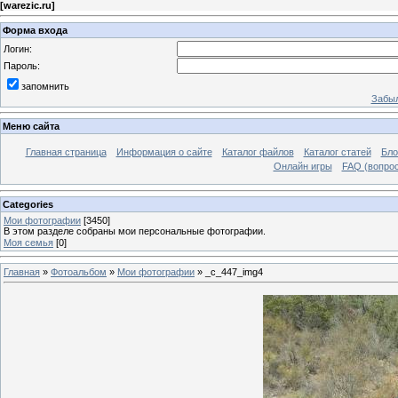
[
warezic.ru
]
Форма входа
Логин:
Пароль:
запомнить
Забыл
Меню сайта
Главная страница
Информация о сайте
Каталог файлов
Каталог статей
Бло
Онлайн игры
FAQ (вопрос
Categories
Мои фотографии
[3450]
В этом разделе собраны мои персональные фотографии.
Моя семья
[0]
Главная
»
Фотоальбом
»
Мои фотографии
» _c_447_img4