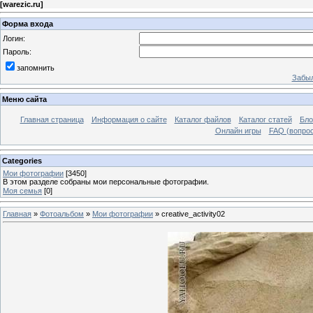
[
warezic.ru
]
Форма входа
Логин:
Пароль:
запомнить
Забыл
Меню сайта
Главная страница
Информация о сайте
Каталог файлов
Каталог статей
Бло
Онлайн игры
FAQ (вопрос
Categories
Мои фотографии
[3450]
В этом разделе собраны мои персональные фотографии.
Моя семья
[0]
Главная
»
Фотоальбом
»
Мои фотографии
» creative_activity02