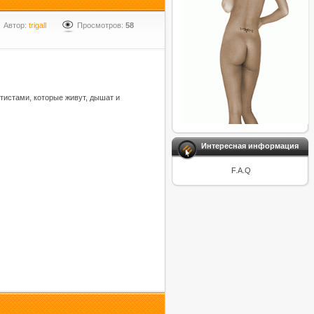
Автор:
trigall
Просмотров:
58
тистами, которые живут, дышат и
Интересная информация
F.A.Q