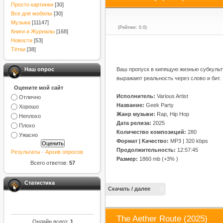
Просто картинки
[30]
Все для мобилы
[30]
Музыка
[11147]
(Рейтинг: 0.0)
Книги и Журналы
[168]
Новости
[53]
Тётки
[38]
Ваш пропуск в кипящую жизнью субкульт
Наш опрос
выражают реальность через слово и бит.
Оцените мой сайт
Исполнитель:
Various Artist
Отлично
Название:
Geek Party
Хорошо
Жанр музыки:
Rap, Hip Hop
Неплохо
Дата релиза:
2025
Плохо
Количество композиций:
280
Ужасно
Формат | Качество:
MP3 | 320 kbps
Продолжительность:
12:57:45
Результаты
·
Архив опросов
Размер:
1860 mb (+3% )
Всего ответов:
57
Статистика
Скачать / далее
The Aether Route (2025)
Онлайн всего:
1