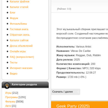
Каталог файлов
Каталог статей
(Рейтинг: 0.0)
Блог
Форум
Фотоальбомы
Гостевая книга
Этот музыкальный сборник приглашает ва
морской соли. Созданный настоящими ма
Обратная связь
беспрецедентное сочетание расслабляю
Каталог сайтов
Доска объявлений
Исполнитель:
Various Artist
Название:
Vibras De Caribe
Онлайн игры
Жанр музыки:
Reggae, Dub, Riddim
FAQ (вопрос/ответ)
Дата релиза:
2025
Тесты
Количество композиций:
200
Интернет-магазин
Формат | Качество:
MP3 | 320 kbps
Продолжительность:
12:08:27
Видео
Размер:
1720 mb (+3% )
Категории раздела
Скачать / далее
Игры
[212]
Програмы
[1291]
Фильмы
[5836]
Geek Party (2025)
Авто
[21]