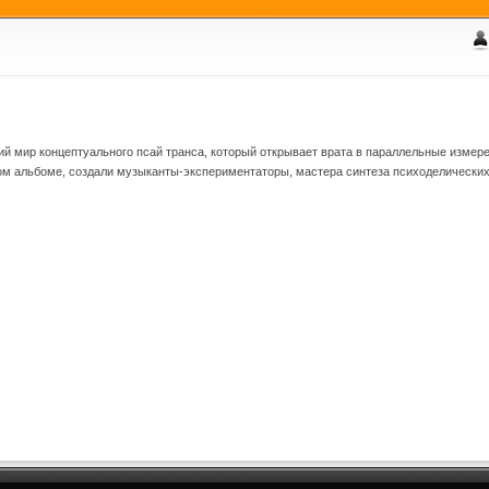
ий мир концептуального псай транса, который открывает врата в параллельные измере
ом альбоме, создали музыканты-экспериментаторы, мастера синтеза психоделических