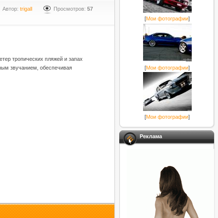
Автор:
trigall
Просмотров:
57
[
Мои фотографии
]
етер тропических пляжей и запах
[
Мои фотографии
]
ным звучанием, обеспечивая
[
Мои фотографии
]
Реклама