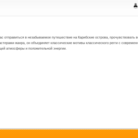
с отправиться в незабываемое путешествие на Карибские острова, прочувствовать в
стерами жанра, он объединяет классические мотивы классического регги с современ
щей атмосферы и положительной энергии.