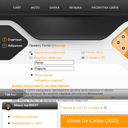
САЙТ
ФОТО
DAFKA
МУЗЫКА
РАСКРУТКА САЙТА
Привет, Гость
! |
Выход
Список пользователей
Читать ЛС (
)
Изменить сведения
Отправить ЛС
Регистрация
Напомнить пароль?
Добро пожаловать на наш портал
На нашем сайте ежедневно публикуются десятки качественных и свежих
материалов, которые Вы можете
скачать
абсолютно
бесплатно
.
Рекомендуем Вам добавить
Наш сайт
в закладки, а также
подписаться
на
RSS ленту, чтобы не пропускать интересных новостей.
Меню mp3BEST
Главная
»
2025
»
Сентябрь
»
15
Главная страница
Vibras De Caribe (2025)
Информация о сайте