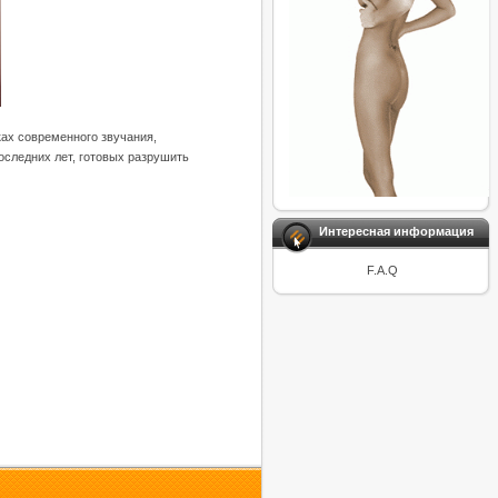
ках современного звучания,
оследних лет, готовых разрушить
Интересная информация
F.A.Q