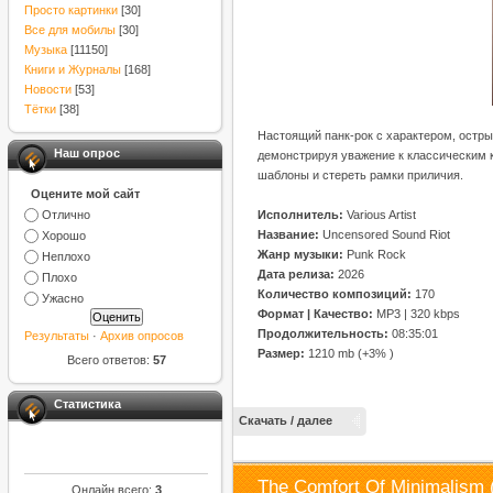
Просто картинки
[30]
Все для мобилы
[30]
Музыка
[11150]
Книги и Журналы
[168]
Новости
[53]
Тётки
[38]
Настоящий панк-рок с характером, остры
Наш опрос
демонстрируя уважение к классическим 
шаблоны и стереть рамки приличия.
Оцените мой сайт
Отлично
Исполнитель:
Various Artist
Название:
Uncensored Sound Riot
Хорошо
Жанр музыки:
Punk Rock
Неплохо
Дата релиза:
2026
Плохо
Количество композиций:
170
Ужасно
Формат | Качество:
MP3 | 320 kbps
Продолжительность:
08:35:01
Результаты
·
Архив опросов
Размер:
1210 mb (+3% )
Всего ответов:
57
Статистика
Скачать / далее
The Comfort Of Minimalism 
Онлайн всего:
3