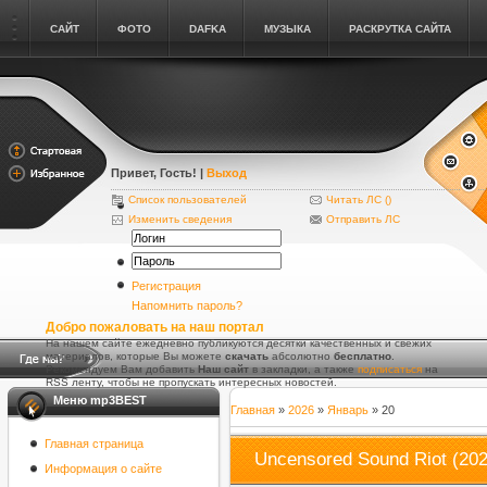
САЙТ
ФОТО
DAFKA
МУЗЫКА
РАСКРУТКА САЙТА
Привет, Гость
! |
Выход
Список пользователей
Читать ЛС (
)
Изменить сведения
Отправить ЛС
Регистрация
Напомнить пароль?
Добро пожаловать на наш портал
На нашем сайте ежедневно публикуются десятки качественных и свежих
материалов, которые Вы можете
скачать
абсолютно
бесплатно
.
Рекомендуем Вам добавить
Наш сайт
в закладки, а также
подписаться
на
RSS ленту, чтобы не пропускать интересных новостей.
Меню mp3BEST
Главная
»
2026
»
Январь
»
20
Главная страница
Uncensored Sound Riot (202
Информация о сайте