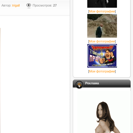
Автор:
trigall
Просмотров:
27
[
Мои фотографии
]
[
Мои фотографии
]
[
Мои фотографии
]
Реклама