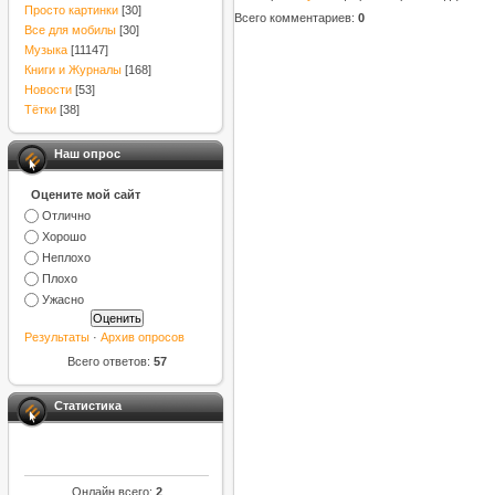
Просто картинки
[30]
Всего комментариев
:
0
Все для мобилы
[30]
Музыка
[11147]
Книги и Журналы
[168]
Новости
[53]
Тётки
[38]
Наш опрос
Оцените мой сайт
Отлично
Хорошо
Неплохо
Плохо
Ужасно
Результаты
·
Архив опросов
Всего ответов:
57
Статистика
Онлайн всего:
2