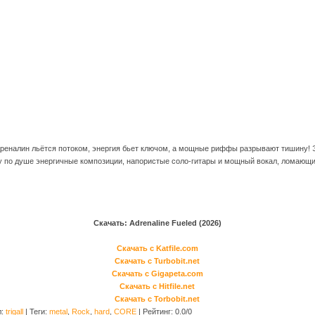
дреналин льётся потоком, энергия бьет ключом, а мощные риффы разрывают тишину! Э
му по душе энергичные композиции, напористые соло-гитары и мощный вокал, ломающи
Скачать: Adrenaline Fueled (2026)
Скачать с Katfile.com
Скачать с Turbobit.net
Скачать с Gigapeta.com
Скачать с Hitfile.net
Скачать с Torbobit.net
л
:
trigall
|
Теги
:
metal
,
Rock
,
hard
,
CORE
|
Рейтинг
:
0.0
/
0