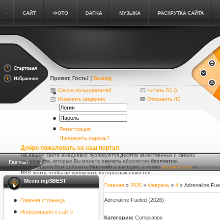
САЙТ
ФОТО
DAFKA
МУЗЫКА
РАСКРУТКА САЙТА
Привет, Гость
! |
Выход
Список пользователей
Читать ЛС (
)
Изменить сведения
Отправить ЛС
Регистрация
Напомнить пароль?
Добро пожаловать на наш портал
На нашем сайте ежедневно публикуются десятки качественных и свежих
материалов, которые Вы можете
скачать
абсолютно
бесплатно
.
Рекомендуем Вам добавить
Наш сайт
в закладки, а также
подписаться
на
RSS ленту, чтобы не пропускать интересных новостей.
Меню mp3BEST
Главная
»
2026
»
Февраль
»
4
» Adrenaline Fue
Adrenaline Fueled (2026)
Главная страница
Информация о сайте
Категория:
Compilation