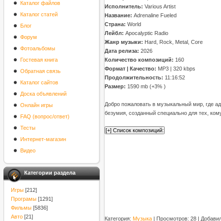
Каталог файлов
Исполнитель:
Various Artist
Каталог статей
Название:
Adrenaline Fueled
Страна:
World
Блог
Лейбл:
Apocalyptic Radio
Форум
Жанр музыки:
Hard, Rock, Metal, Core
Фотоальбомы
Дата релиза:
2026
Гостевая книга
Количество композиций:
160
Формат | Качество:
MP3 | 320 kbps
Обратная связь
Продолжительность:
11:16:52
Каталог сайтов
Размер:
1590 mb (+3% )
Доска объявлений
Добро пожаловать в музыкальный мир, где а
Онлайн игры
безумия, созданный специально для тех, ко
FAQ (вопрос/ответ)
Тесты
Интернет-магазин
Видео
Категории раздела
Игры
[212]
Програмы
[1291]
Фильмы
[5836]
Авто
[21]
Категория
:
Музыка
|
Просмотров
: 28 |
Добави