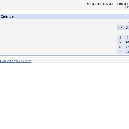
Добавлять комментарии могу
[
Р
Calendar
Пн
Вт
2
3
9
10
16
17
23
24
Полная версия сайта