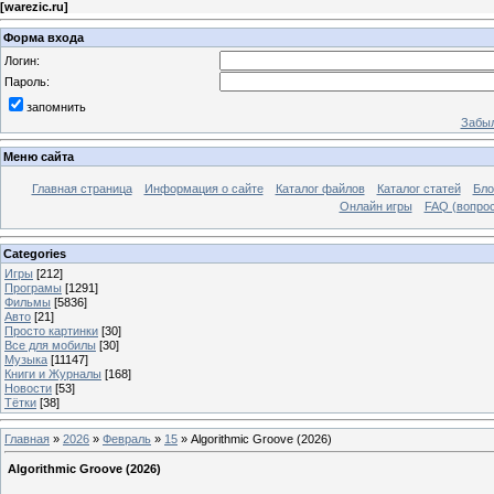
[
warezic.ru
]
Форма входа
Логин:
Пароль:
запомнить
Забыл
Меню сайта
Главная страница
Информация о сайте
Каталог файлов
Каталог статей
Бло
Онлайн игры
FAQ (вопрос
Categories
Игры
[212]
Програмы
[1291]
Фильмы
[5836]
Авто
[21]
Просто картинки
[30]
Все для мобилы
[30]
Музыка
[11147]
Книги и Журналы
[168]
Новости
[53]
Тётки
[38]
Главная
»
2026
»
Февраль
»
15
» Algorithmic Groove (2026)
Algorithmic Groove (2026)