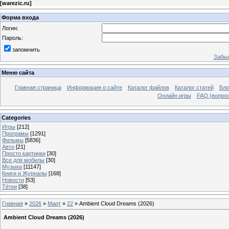
[
warezic.ru
]
Форма входа
Логин:
Пароль:
запомнить
Забыл
Меню сайта
Главная страница
Информация о сайте
Каталог файлов
Каталог статей
Бло
Онлайн игры
FAQ (вопрос
Categories
Игры
[212]
Програмы
[1291]
Фильмы
[5836]
Авто
[21]
Просто картинки
[30]
Все для мобилы
[30]
Музыка
[11147]
Книги и Журналы
[168]
Новости
[53]
Тётки
[38]
Главная
»
2026
»
Март
»
22
» Ambient Cloud Dreams (2026)
Ambient Cloud Dreams (2026)