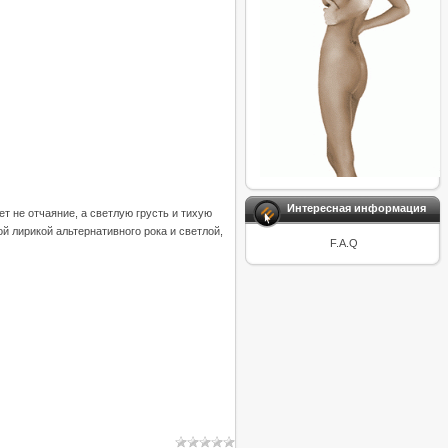
Интересная информация
ет не отчаяние, а светлую грусть и тихую
й лирикой альтернативного рока и светлой,
F.A.Q