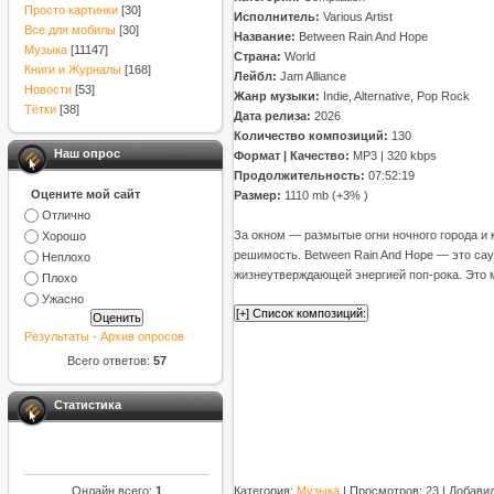
Просто картинки
[30]
Исполнитель:
Various Artist
Все для мобилы
[30]
Название:
Between Rain And Hope
Музыка
[11147]
Страна:
World
Книги и Журналы
[168]
Лейбл:
Jam Alliance
Новости
[53]
Жанр музыки:
Indie, Alternative, Pop Rock
Тётки
[38]
Дата релиза:
2026
Количество композиций:
130
Наш опрос
Формат | Качество:
MP3 | 320 kbps
Продолжительность:
07:52:19
Оцените мой сайт
Размер:
1110 mb (+3% )
Отлично
За окном — размытые огни ночного города и к
Хорошо
решимость. Between Rain And Hope — это сау
Неплохо
жизнеутверждающей энергией поп-рока. Это м
Плохо
Ужасно
Результаты
·
Архив опросов
Всего ответов:
57
Статистика
Категория
:
Музыка
|
Просмотров
: 23 |
Добави
Онлайн всего:
1