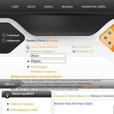
САЙТ
ФОТО
DAFKA
МУЗЫКА
РАСКРУТКА САЙТА
Привет, Гость
! |
Выход
Список пользователей
Читать ЛС (
)
Изменить сведения
Отправить ЛС
Регистрация
Напомнить пароль?
Добро пожаловать на наш портал
На нашем сайте ежедневно публикуются десятки качественных и свежих
материалов, которые Вы можете
скачать
абсолютно
бесплатно
.
Рекомендуем Вам добавить
Наш сайт
в закладки, а также
подписаться
на
RSS ленту, чтобы не пропускать интересных новостей.
Меню mp3BEST
Главная
»
2026
»
Июнь
»
1
» Between Rain And
Between Rain And Hope (2026)
Главная страница
Информация о сайте