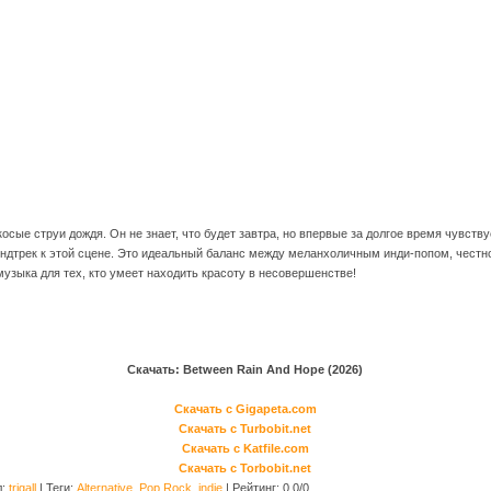
осые струи дождя. Он не знает, что будет завтра, но впервые за долгое время чувству
ндтрек к этой сцене. Это идеальный баланс между меланхоличным инди-попом, честно
узыка для тех, кто умеет находить красоту в несовершенстве!
Скачать: Between Rain And Hope (2026)
Скачать с Gigapeta.com
Скачать с Turbobit.net
Скачать с Katfile.com
Скачать с Torbobit.net
л
:
trigall
|
Теги
:
Alternative
,
Pop Rock
,
indie
|
Рейтинг
:
0.0
/
0