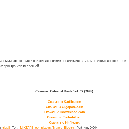
анными эффектами и психоделическими переливами, эти композиции переносят слуша
их пространств Вселенной.
Скачать: Celestial Beats Vol. 02 (2025)
Скачать с Katfile.com
Скачать с Gigapeta.com
Скачать с Ddownload.com
Скачать с Turbobit.net
Скачать с Hitfile.net
л
:
trigall
|
Теги
:
MIXTAPE
,
compilation
,
Trance
,
Electro
|
Рейтинг
:
0.0
/
0