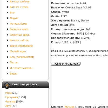
Каталог файлов
Исполнитель:
Various Artist
Каталог статей
Название:
Celestial Beats Vol. 02
Страна:
World
Блог
Лейбл:
EDC
Форум
Жанр музыки:
Trance, Electro
Фотоальбомы
Дата релиза:
2025
Гостевая книга
Количество композиций:
140
Формат | Качество:
MP3 | 320 kbps
Обратная связь
Продолжительность:
13:37:11
Каталог сайтов
Размер:
1920 mb (+3% )
Доска объявлений
Насыщенные синтезаторами, электронизиров
Онлайн игры
позволяют прочувствовать величие бескрайн
FAQ (вопрос/ответ)
Тесты
Интернет-магазин
Видео
Категории раздела
Игры
[212]
Програмы
[1291]
Фильмы
[5836]
Авто
[21]
Категория
:
Музыка
|
Просмотров
: 34 |
Добави