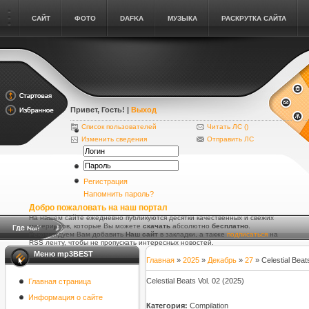
САЙТ
ФОТО
DAFKA
МУЗЫКА
РАСКРУТКА САЙТА
Привет, Гость
! |
Выход
Список пользователей
Читать ЛС (
)
Изменить сведения
Отправить ЛС
Регистрация
Напомнить пароль?
Добро пожаловать на наш портал
На нашем сайте ежедневно публикуются десятки качественных и свежих
материалов, которые Вы можете
скачать
абсолютно
бесплатно
.
Рекомендуем Вам добавить
Наш сайт
в закладки, а также
подписаться
на
RSS ленту, чтобы не пропускать интересных новостей.
Меню mp3BEST
Главная
»
2025
»
Декабрь
»
27
» Celestial Beat
Celestial Beats Vol. 02 (2025)
Главная страница
Информация о сайте
Категория:
Compilation