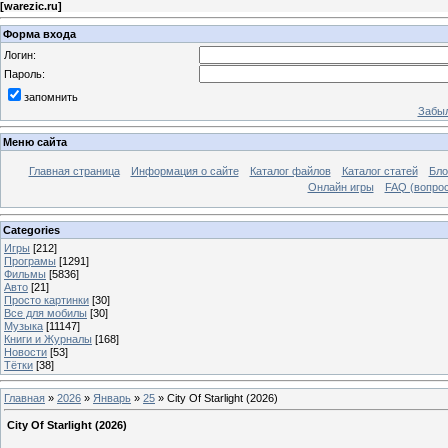
[
warezic.ru
]
Форма входа
Логин:
Пароль:
запомнить
Забыл
Меню сайта
Главная страница
Информация о сайте
Каталог файлов
Каталог статей
Бло
Онлайн игры
FAQ (вопрос
Categories
Игры
[212]
Програмы
[1291]
Фильмы
[5836]
Авто
[21]
Просто картинки
[30]
Все для мобилы
[30]
Музыка
[11147]
Книги и Журналы
[168]
Новости
[53]
Тётки
[38]
Главная
»
2026
»
Январь
»
25
» City Of Starlight (2026)
City Of Starlight (2026)