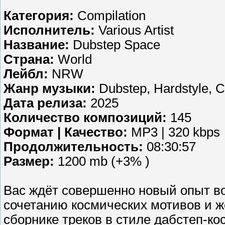
Категория:
Compilation
Исполнитель:
Various Artist
Название:
Dubstep Space
Страна:
World
Лейбл:
NRW
Жанр музыки:
Dubstep, Hardstyle, 
Дата релиза:
2025
Количество композиций:
145
Формат | Качество:
MP3 | 320 kbps
Продолжительность:
08:30:57
Размер:
1200 mb (+3% )
Вас ждёт совершенно новый опыт в
сочетанию космических мотивов и ж
сборнике треков в стиле дабстеп-к