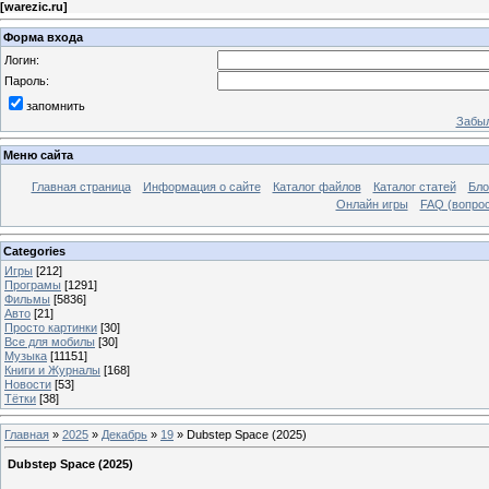
[
warezic.ru
]
Форма входа
Логин:
Пароль:
запомнить
Забыл
Меню сайта
Главная страница
Информация о сайте
Каталог файлов
Каталог статей
Бло
Онлайн игры
FAQ (вопрос
Categories
Игры
[212]
Програмы
[1291]
Фильмы
[5836]
Авто
[21]
Просто картинки
[30]
Все для мобилы
[30]
Музыка
[11151]
Книги и Журналы
[168]
Новости
[53]
Тётки
[38]
Главная
»
2025
»
Декабрь
»
19
» Dubstep Space (2025)
Dubstep Space (2025)