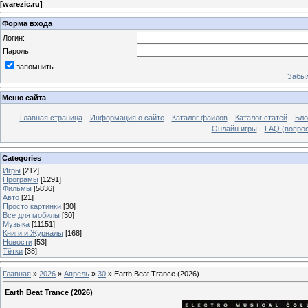
[
warezic.ru
]
Форма входа
Логин:
Пароль:
запомнить
Забыл
Меню сайта
Главная страница
Информация о сайте
Каталог файлов
Каталог статей
Бло
Онлайн игры
FAQ (вопрос
Categories
Игры
[212]
Програмы
[1291]
Фильмы
[5836]
Авто
[21]
Просто картинки
[30]
Все для мобилы
[30]
Музыка
[11151]
Книги и Журналы
[168]
Новости
[53]
Тётки
[38]
Главная
»
2026
»
Апрель
»
30
» Earth Beat Trance (2026)
Earth Beat Trance (2026)