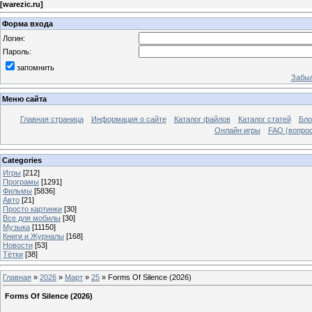
[
warezic.ru
]
Форма входа
Логин:
Пароль:
запомнить
Забыл
Меню сайта
Главная страница
Информация о сайте
Каталог файлов
Каталог статей
Бло
Онлайн игры
FAQ (вопрос
Categories
Игры
[212]
Програмы
[1291]
Фильмы
[5836]
Авто
[21]
Просто картинки
[30]
Все для мобилы
[30]
Музыка
[11150]
Книги и Журналы
[168]
Новости
[53]
Тётки
[38]
Главная
»
2026
»
Март
»
25
» Forms Of Silence (2026)
Forms Of Silence (2026)