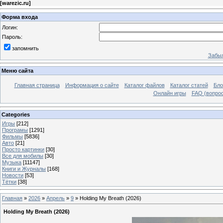
[
warezic.ru
]
Форма входа
Логин:
Пароль:
запомнить
Забыл
Меню сайта
Главная страница
Информация о сайте
Каталог файлов
Каталог статей
Бло
Онлайн игры
FAQ (вопрос
Categories
Игры
[212]
Програмы
[1291]
Фильмы
[5836]
Авто
[21]
Просто картинки
[30]
Все для мобилы
[30]
Музыка
[11147]
Книги и Журналы
[168]
Новости
[53]
Тётки
[38]
Главная
»
2026
»
Апрель
»
9
» Holding My Breath (2026)
Holding My Breath (2026)