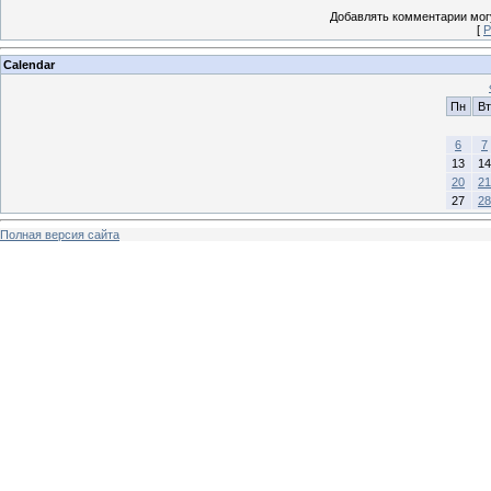
Добавлять комментарии могу
[
Р
Calendar
Пн
Вт
6
7
13
14
20
21
27
28
Полная версия сайта