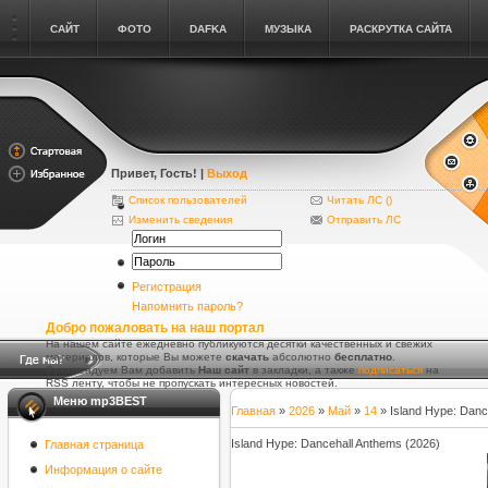
САЙТ
ФОТО
DAFKA
МУЗЫКА
РАСКРУТКА САЙТА
Привет, Гость
! |
Выход
Список пользователей
Читать ЛС (
)
Изменить сведения
Отправить ЛС
Регистрация
Напомнить пароль?
Добро пожаловать на наш портал
На нашем сайте ежедневно публикуются десятки качественных и свежих
материалов, которые Вы можете
скачать
абсолютно
бесплатно
.
Рекомендуем Вам добавить
Наш сайт
в закладки, а также
подписаться
на
RSS ленту, чтобы не пропускать интересных новостей.
Меню mp3BEST
Главная
»
2026
»
Май
»
14
» Island Hype: Danc
Island Hype: Dancehall Anthems (2026)
Главная страница
Информация о сайте