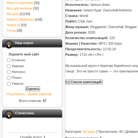
Просто картинки
[30]
Исполнитель:
Various Artist
Все для мобилы
[30]
Название:
Island Hype: Dancehall Anthems
Музыка
[11150]
Страна:
World
Книги и Журналы
[168]
Лейбл:
Club Jam
Новости
[53]
Жанр музыки:
Reggaeton, Dancehall, Reggae
Тётки
[38]
Дата релиза:
2026
Количество композиций:
220
Наш опрос
Формат | Качество:
MP3 | 320 kbps
Продолжительность:
12:02:18
Оцените мой сайт
Размер:
1710 mb (+3% )
Отлично
Музыкальный круиз к берегам Карибского моря
Хорошо
танце. Это не просто треки — это приглашени
Неплохо
Плохо
Ужасно
Результаты
·
Архив опросов
Всего ответов:
57
Статистика
Категория
:
Музыка
|
Просмотров
: 40 |
Добави
Онлайн всего:
1