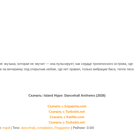
: музыка, которая не звучит — она пульсирует, как сердце тропического острова, где
е на вечеринку под открытым небом, где нет правил, только вибрации баса, тепло песк
Скачать: Island Hype: Dancehall Anthems (2026)
Скачать с Gigapeta.com
Скачать с Turbobit.net
Скачать с Katfile.com
Скачать с Torbobit.net
л
:
trigall
|
Теги
:
dancehall
,
compilation
,
Reggaeton
|
Рейтинг
:
0.0
/
0