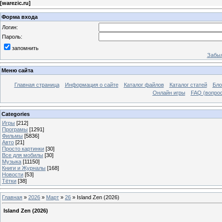
[
warezic.ru
]
Форма входа
Логин:
Пароль:
запомнить
Забыл
Меню сайта
Главная страница
Информация о сайте
Каталог файлов
Каталог статей
Бло
Онлайн игры
FAQ (вопрос
Categories
Игры
[212]
Програмы
[1291]
Фильмы
[5836]
Авто
[21]
Просто картинки
[30]
Все для мобилы
[30]
Музыка
[11150]
Книги и Журналы
[168]
Новости
[53]
Тётки
[38]
Главная
»
2026
»
Март
»
26
» Island Zen (2026)
Island Zen (2026)