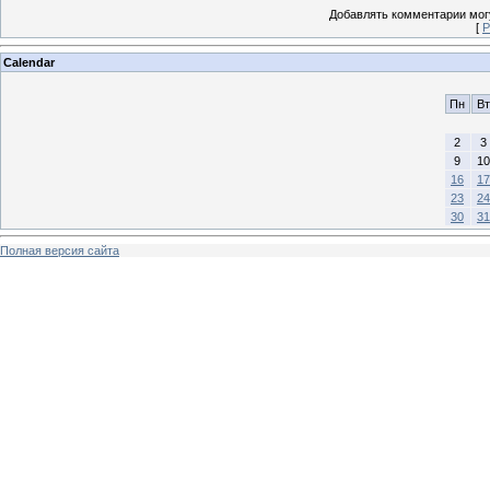
Добавлять комментарии могу
[
Р
Calendar
Пн
Вт
2
3
9
10
16
17
23
24
30
31
Полная версия сайта