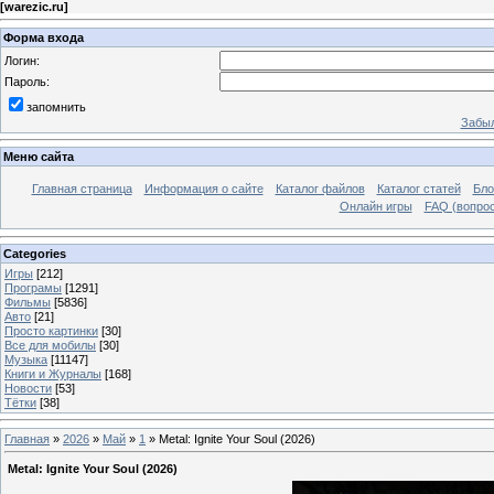
[
warezic.ru
]
Форма входа
Логин:
Пароль:
запомнить
Забыл
Меню сайта
Главная страница
Информация о сайте
Каталог файлов
Каталог статей
Бло
Онлайн игры
FAQ (вопрос
Categories
Игры
[212]
Програмы
[1291]
Фильмы
[5836]
Авто
[21]
Просто картинки
[30]
Все для мобилы
[30]
Музыка
[11147]
Книги и Журналы
[168]
Новости
[53]
Тётки
[38]
Главная
»
2026
»
Май
»
1
» Metal: Ignite Your Soul (2026)
Metal: Ignite Your Soul (2026)