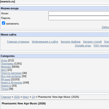
[
warezic.ru
]
Форма входа
Логин:
Пароль:
запомнить
Забыл
Меню сайта
Главная страница
Информация о сайте
Каталог файлов
Каталог статей
Бло
Онлайн игры
FAQ (вопрос
Categories
Игры
[212]
Програмы
[1291]
Фильмы
[5836]
Авто
[21]
Просто картинки
[30]
Все для мобилы
[30]
Музыка
[11153]
Книги и Журналы
[168]
Новости
[53]
Тётки
[38]
Главная
»
2026
»
Март
»
16
» Phantasmic New Age Music (2026)
Phantasmic New Age Music (2026)