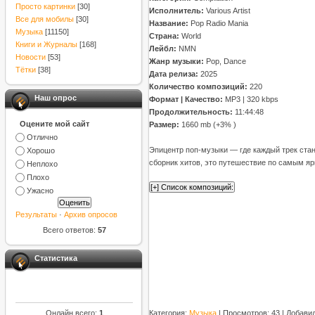
Просто картинки
[30]
Исполнитель:
Various Artist
Все для мобилы
[30]
Название:
Pop Radio Mania
Музыка
[11150]
Страна:
World
Книги и Журналы
[168]
Лейбл:
NMN
Новости
[53]
Жанр музыки:
Pop, Dance
Тётки
[38]
Дата релиза:
2025
Количество композиций:
220
Наш опрос
Формат | Качество:
MP3 | 320 kbps
Продолжительность:
11:44:48
Оцените мой сайт
Размер:
1660 mb (+3% )
Отлично
Эпицентр поп-музыки — где каждый трек стано
Хорошо
сборник хитов, это путешествие по самым я
Неплохо
Плохо
Ужасно
Результаты
·
Архив опросов
Всего ответов:
57
Статистика
Категория
:
Музыка
|
Просмотров
: 43 |
Добави
Онлайн всего:
1