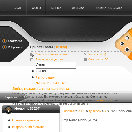
САЙТ
ФОТО
DAFKA
МУЗЫКА
РАСКРУТКА САЙТА
Привет, Гость
! |
Выход
Список пользователей
Читать ЛС (
)
Изменить сведения
Отправить ЛС
Регистрация
Напомнить пароль?
Добро пожаловать на наш портал
На нашем сайте ежедневно публикуются десятки качественных и свежих
материалов, которые Вы можете
скачать
абсолютно
бесплатно
.
Рекомендуем Вам добавить
Наш сайт
в закладки, а также
подписаться
на
RSS ленту, чтобы не пропускать интересных новостей.
Меню mp3BEST
Главная
»
2025
»
Декабрь
»
4
» Pop Radio Mani
Pop Radio Mania (2025)
Главная страница
Информация о сайте