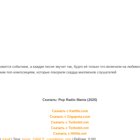
вится событием, а каждая песня звучит так, будто её только что включили на любимо
рким поп-композициям, которые покорили сердца миллионов слушателей
Скачать: Pop Radio Mania (2025)
Скачать с Katfile.com
Скачать с Gigapeta.com
Скачать с Turbobit.net
Скачать с Torbobit.net
Скачать с Hitfile.net
л
:
trigall
|
Теги
:
music
,
DANCE
,
compilation
,
pop
|
Рейтинг
:
0.0
/
0