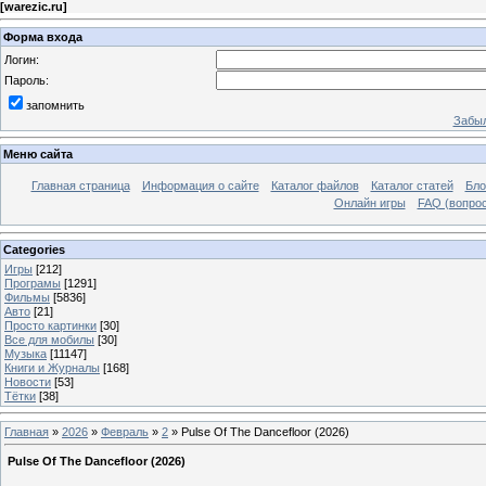
[
warezic.ru
]
Форма входа
Логин:
Пароль:
запомнить
Забыл
Меню сайта
Главная страница
Информация о сайте
Каталог файлов
Каталог статей
Бло
Онлайн игры
FAQ (вопрос
Categories
Игры
[212]
Програмы
[1291]
Фильмы
[5836]
Авто
[21]
Просто картинки
[30]
Все для мобилы
[30]
Музыка
[11147]
Книги и Журналы
[168]
Новости
[53]
Тётки
[38]
Главная
»
2026
»
Февраль
»
2
» Pulse Of The Dancefloor (2026)
Pulse Of The Dancefloor (2026)