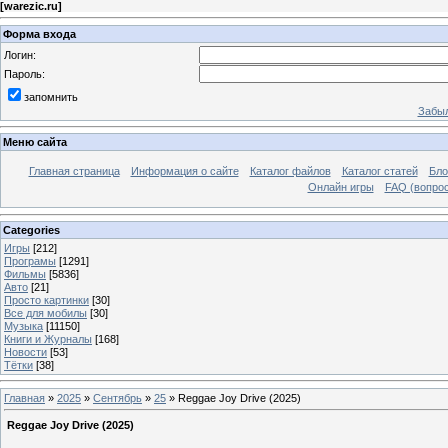
[
warezic.ru
]
Форма входа
Логин:
Пароль:
запомнить
Забыл
Меню сайта
Главная страница
Информация о сайте
Каталог файлов
Каталог статей
Бло
Онлайн игры
FAQ (вопрос
Categories
Игры
[212]
Програмы
[1291]
Фильмы
[5836]
Авто
[21]
Просто картинки
[30]
Все для мобилы
[30]
Музыка
[11150]
Книги и Журналы
[168]
Новости
[53]
Тётки
[38]
Главная
»
2025
»
Сентябрь
»
25
» Reggae Joy Drive (2025)
Reggae Joy Drive (2025)