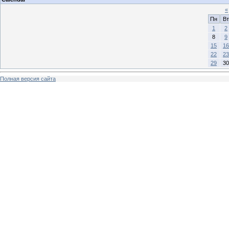
«
Пн
Вт
1
2
8
9
15
16
22
23
29
30
Полная версия сайта