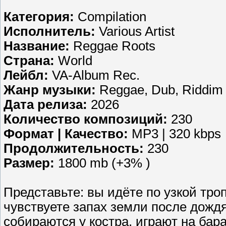
Категория:
Compilation
Исполнитель:
Various Artist
Название:
Reggae Roots
Страна:
World
Лейбл:
VA-Album Rec.
Жанр музыки:
Reggae, Dub, Riddim
Дата релиза:
2026
Количество композиций:
230
Формат | Качество:
MP3 | 320 kbps
Продолжительность:
230
Размер:
1800 mb (+3% )
Представьте: вы идёте по узкой тро
чувствуете запах земли после дождя
собираются у костра, играют на бар