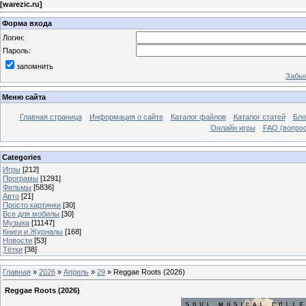
[
warezic.ru
]
Форма входа
Логин:
Пароль:
запомнить
Забыл
Меню сайта
Главная страница
Информация о сайте
Каталог файлов
Каталог статей
Бло
Онлайн игры
FAQ (вопрос
Categories
Игры
[212]
Програмы
[1291]
Фильмы
[5836]
Авто
[21]
Просто картинки
[30]
Все для мобилы
[30]
Музыка
[11147]
Книги и Журналы
[168]
Новости
[53]
Тётки
[38]
Главная
»
2026
»
Апрель
»
29
» Reggae Roots (2026)
Reggae Roots (2026)