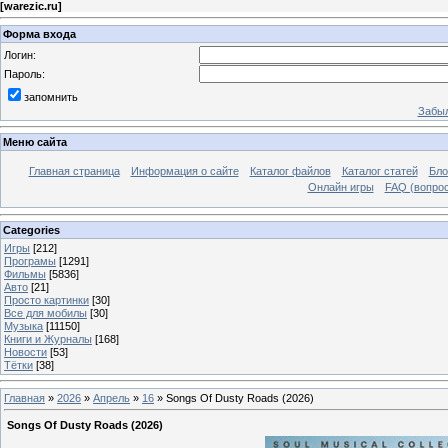
[
warezic.ru
]
Форма входа
Логин:
Пароль:
запомнить
Забыл
Меню сайта
Главная страница
Информация о сайте
Каталог файлов
Каталог статей
Бло
Онлайн игры
FAQ (вопрос
Categories
Игры
[212]
Програмы
[1291]
Фильмы
[5836]
Авто
[21]
Просто картинки
[30]
Все для мобилы
[30]
Музыка
[11150]
Книги и Журналы
[168]
Новости
[53]
Тётки
[38]
Главная
»
2026
»
Апрель
»
16
» Songs Of Dusty Roads (2026)
Songs Of Dusty Roads (2026)