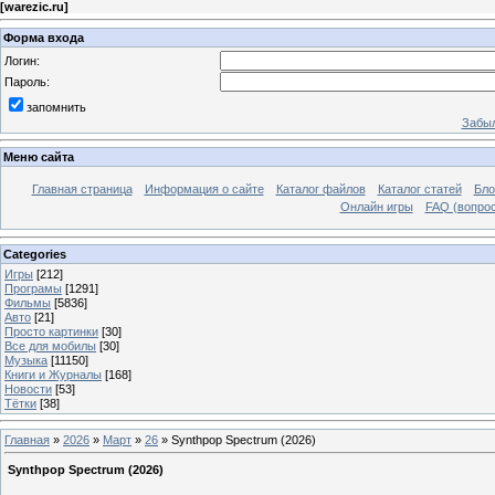
[
warezic.ru
]
Форма входа
Логин:
Пароль:
запомнить
Забыл
Меню сайта
Главная страница
Информация о сайте
Каталог файлов
Каталог статей
Бло
Онлайн игры
FAQ (вопрос
Categories
Игры
[212]
Програмы
[1291]
Фильмы
[5836]
Авто
[21]
Просто картинки
[30]
Все для мобилы
[30]
Музыка
[11150]
Книги и Журналы
[168]
Новости
[53]
Тётки
[38]
Главная
»
2026
»
Март
»
26
» Synthpop Spectrum (2026)
Synthpop Spectrum (2026)