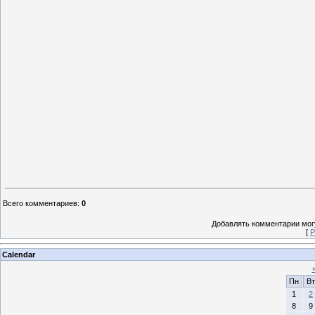
Всего комментариев
:
0
Добавлять комментарии могу
[
Р
Calendar
Пн
Вт
1
2
8
9