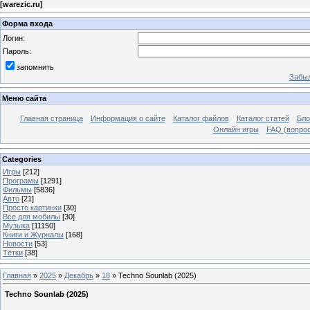
[
warezic.ru
]
Форма входа
Логин:
Пароль:
запомнить
Забыл
Меню сайта
Главная страница
Информация о сайте
Каталог файлов
Каталог статей
Бло
Онлайн игры
FAQ (вопрос
Categories
Игры
[212]
Програмы
[1291]
Фильмы
[5836]
Авто
[21]
Просто картинки
[30]
Все для мобилы
[30]
Музыка
[11150]
Книги и Журналы
[168]
Новости
[53]
Тётки
[38]
Главная
»
2025
»
Декабрь
»
18
» Techno Sounlab (2025)
Techno Sounlab (2025)