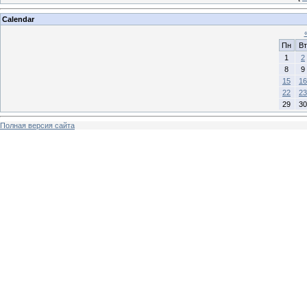
Calendar
Пн
Вт
1
2
8
9
15
16
22
23
29
30
Полная версия сайта