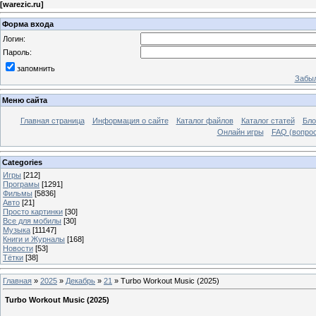
[
warezic.ru
]
Форма входа
Логин:
Пароль:
запомнить
Забыл
Меню сайта
Главная страница
Информация о сайте
Каталог файлов
Каталог статей
Бло
Онлайн игры
FAQ (вопрос
Categories
Игры
[212]
Програмы
[1291]
Фильмы
[5836]
Авто
[21]
Просто картинки
[30]
Все для мобилы
[30]
Музыка
[11147]
Книги и Журналы
[168]
Новости
[53]
Тётки
[38]
Главная
»
2025
»
Декабрь
»
21
» Turbo Workout Music (2025)
Turbo Workout Music (2025)