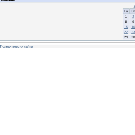
Пн
Вт
1
2
8
9
15
16
22
23
29
30
Полная версия сайта