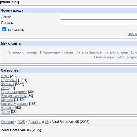
[
warezic.ru
]
Форма входа
Логин:
Пароль:
запомнить
Забыл
Меню сайта
Главная страница
Информация о сайте
Каталог файлов
Каталог статей
Бло
Онлайн игры
FAQ (вопрос
Categories
Игры
[212]
Програмы
[1291]
Фильмы
[5836]
Авто
[21]
Просто картинки
[30]
Все для мобилы
[30]
Музыка
[11150]
Книги и Журналы
[168]
Новости
[53]
Тётки
[38]
Главная
»
2025
»
Декабрь
»
28
» Viral Beats Vol. 05 (2025)
Viral Beats Vol. 05 (2025)