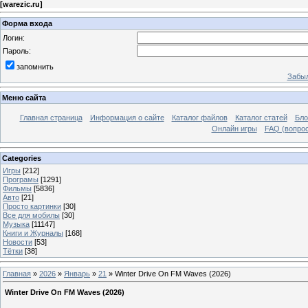
[
warezic.ru
]
Форма входа
Логин:
Пароль:
запомнить
Забыл
Меню сайта
Главная страница
Информация о сайте
Каталог файлов
Каталог статей
Бло
Онлайн игры
FAQ (вопрос
Categories
Игры
[212]
Програмы
[1291]
Фильмы
[5836]
Авто
[21]
Просто картинки
[30]
Все для мобилы
[30]
Музыка
[11147]
Книги и Журналы
[168]
Новости
[53]
Тётки
[38]
Главная
»
2026
»
Январь
»
21
» Winter Drive On FM Waves (2026)
Winter Drive On FM Waves (2026)