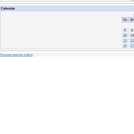
Calendar
Пн
Вт
5
6
12
13
19
20
26
27
Полная версия сайта