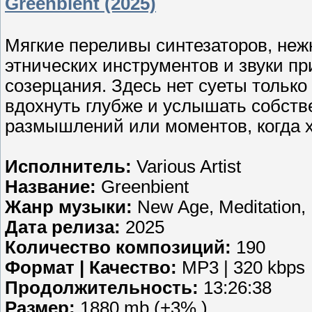
Greenbient (2025)
Мягкие переливы синтезаторов, неж
этнических инструментов и звуки п
созерцания. Здесь нет суеты только
вдохнуть глубже и услышать собств
размышлений или моментов, когда х
Исполнитель:
Various Artist
Название:
Greenbient
Жанр музыки:
New Age, Meditation,
Дата релиза:
2025
Количество композиций:
190
Формат | Качество:
MP3 | 320 kbps
Продолжительность:
13:26:38
Размер:
1880 mb (+3% )