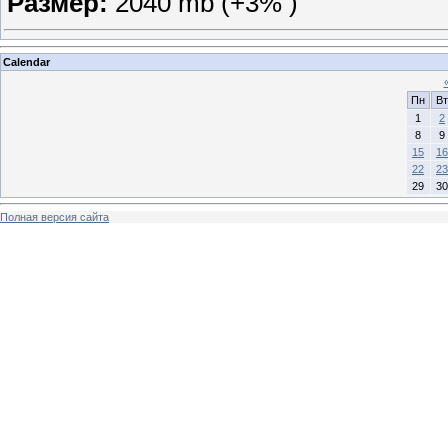
Размер:
2040 mb (+3% )
Calendar
Пн
Вт
1
2
8
9
15
16
22
23
29
30
Полная версия сайта