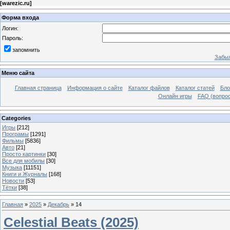
[
warezic.ru
]
Форма входа
Логин:
Пароль:
запомнить
Забыл
Меню сайта
Главная страница
Информация о сайте
Каталог файлов
Каталог статей
Бло
Онлайн игры
FAQ (вопрос
Categories
Игры
[212]
Програмы
[1291]
Фильмы
[5836]
Авто
[21]
Просто картинки
[30]
Все для мобилы
[30]
Музыка
[11151]
Книги и Журналы
[168]
Новости
[53]
Тётки
[38]
Главная
»
2025
»
Декабрь
»
14
Celestial Beats (2025)