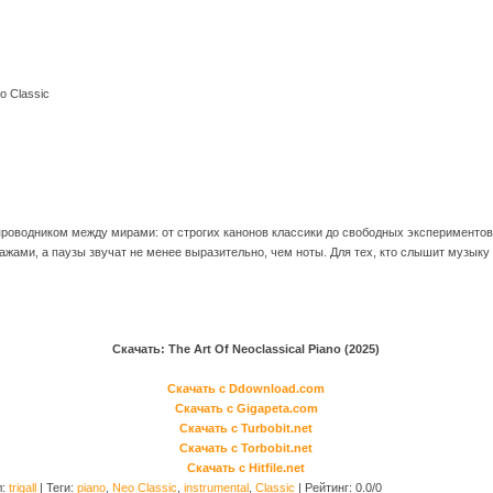
eo Classic
роводником между мирами: от строгих канонов классики до свободных экспериментов 
жами, а паузы звучат не менее выразительно, чем ноты. Для тех, кто слышит музыку в
Скачать: The Art Of Neoclassical Piano (2025)
Скачать с Ddownload.com
Скачать с Gigapeta.com
Скачать с Turbobit.net
Скачать с Torbobit.net
Скачать с Hitfile.net
л
:
trigall
|
Теги
:
piano
,
Neo Classic
,
instrumental
,
Classic
|
Рейтинг
:
0.0
/
0