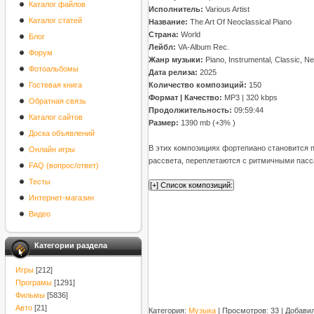
Каталог файлов
Исполнитель:
Various Artist
Каталог статей
Название:
The Art Of Neoclassical Piano
Страна:
World
Блог
Лейбл:
VA-Album Rec.
Форум
Жанр музыки:
Piano, Instrumental, Classic, N
Фотоальбомы
Дата релиза:
2025
Гостевая книга
Количество композиций:
150
Формат | Качество:
MP3 | 320 kbps
Обратная связь
Продолжительность:
09:59:44
Каталог сайтов
Размер:
1390 mb (+3% )
Доска объявлений
В этих композициях фортепиано становится п
Онлайн игры
рассвета, переплетаются с ритмичными пасса
FAQ (вопрос/ответ)
Тесты
Интернет-магазин
Видео
Категории раздела
Игры
[212]
Програмы
[1291]
Фильмы
[5836]
Авто
[21]
Категория
:
Музыка
|
Просмотров
: 33 |
Добави