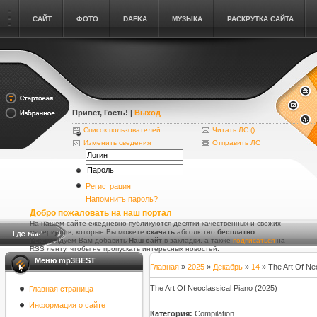
САЙТ
ФОТО
DAFKA
МУЗЫКА
РАСКРУТКА САЙТА
Привет, Гость
! |
Выход
Список пользователей
Читать ЛС (
)
Изменить сведения
Отправить ЛС
Регистрация
Напомнить пароль?
Добро пожаловать на наш портал
На нашем сайте ежедневно публикуются десятки качественных и свежих
материалов, которые Вы можете
скачать
абсолютно
бесплатно
.
Рекомендуем Вам добавить
Наш сайт
в закладки, а также
подписаться
на
RSS ленту, чтобы не пропускать интересных новостей.
Меню mp3BEST
Главная
»
2025
»
Декабрь
»
14
» The Art Of Neo
The Art Of Neoclassical Piano (2025)
Главная страница
Информация о сайте
Категория:
Compilation