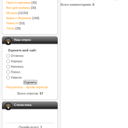
Просто картинки
[30]
Всего комментариев
:
0
Все для мобилы
[30]
Музыка
[11150]
Книги и Журналы
[168]
Новости
[53]
Тётки
[38]
Наш опрос
Оцените мой сайт
Отлично
Хорошо
Неплохо
Плохо
Ужасно
Результаты
·
Архив опросов
Всего ответов:
57
Статистика
Онлайн всего:
1